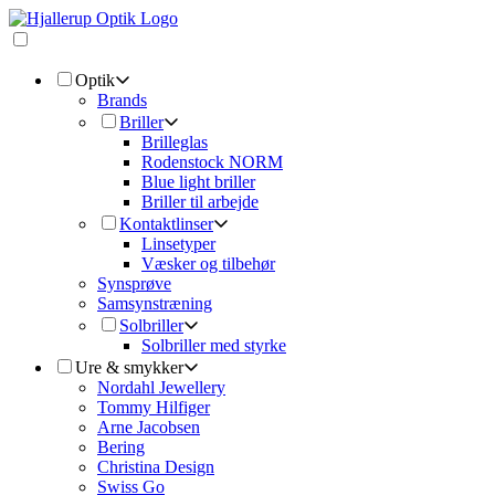
Optik
Brands
Briller
Brilleglas
Rodenstock NORM
Blue light briller
Briller til arbejde
Kontaktlinser
Linsetyper
Væsker og tilbehør
Synsprøve
Samsynstræning
Solbriller
Solbriller med styrke
Ure & smykker
Nordahl Jewellery
Tommy Hilfiger
Arne Jacobsen
Bering
Christina Design
Swiss Go