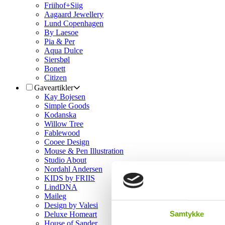
Friihof+Siig
Aagaard Jewellery
Lund Copenhagen
By Laesoe
Pia & Per
Aqua Dulce
Siersbøl
Bonett
Citizen
Gaveartikler
Kay Bojesen
Simple Goods
Kodanska
Willow Tree
Fablewood
Cooee Design
Mouse & Pen Illustration
Studio About
Nordahl Andersen
KIDS by FRIIS
LindDNA
Maileg
Design by Valesi
Samtykke
Deluxe Homeart
House of Sander