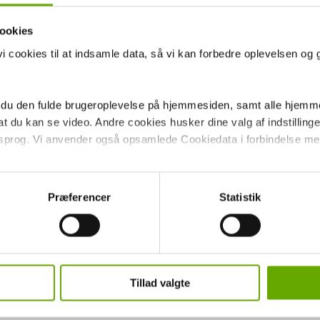
ookies
 cookies til at indsamle data, så vi kan forbedre oplevelsen og 
 du den fulde brugeroplevelse på hjemmesiden, samt alle hjemme
 du kan se video. Andre cookies husker dine valg af indstillinger 
 sprog. Vi anvender også opsamlede Cookiedata i forbindelse me
 giver du samtykke til alle disse formål. Du kan også vælge at tilk
tte checkboksene ud for formålet, og derefter trykke på 'Gem inds
is
Præferencer
Statistik
rug af cookies og andre teknologier, samt om vores indsamling
lle andre
ke på linket til Persondatapolitik i bunden af vores hjemmeside.
 den månedlige ydelse skal være på 199,- 299,- eller 499,-. Den månedli
ler end nødvendigt.
Tillad valgte
r eller andet skjulte udgifter*. Med Fast Pris betaler du kun den faktiske 