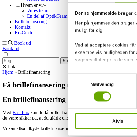
Hvem er vi
Vores team
Denne hjemmeside bruger c
En del af OptikTeam
Brillefinansering
Her på hjemmesiden bruger vi
Kontakt
muligt for dig.
Re-Circle
Book tid
Ved at acceptere cookies får
Book tid
eksempelvis muligheden for at
søgeresultater pr. side samt
Luk
Hjem
»
Brillefinansering
Ved at trykke på 'Tillad alle'
Samtykkevalg
give samtykke til ved at beny
Få brillefinansering med konceptet Fast Pr
Nødvendig
Du kan læse mere om vores b
En brillefinansering som adskiller sig fra a
personoplysninger ved at tryk
Med
Fast Pris
kan du få briller fra alle hylder. Du bestemmer selv, om
du være sikker på, at du aldrig ender med at betale mere for dine bril
Afvis
Vi kan altså tilbyde brillefinansering uden oprettelsesgebyr, ingen rente