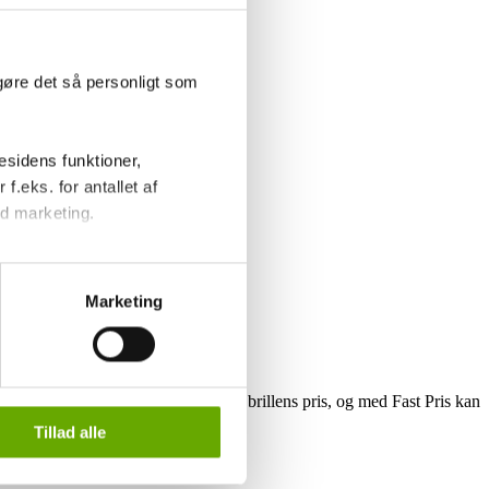
gøre det så personligt som
sidens funktioner,
f.eks. for antallet af
d marketing.
endegive, hvilke formål du vil
tillinger'.
Marketing
 og behandling af
ge ydelse og løbetiden afhænger af brillens pris, og med Fast Pris kan
Tillad alle
pris for din brille.