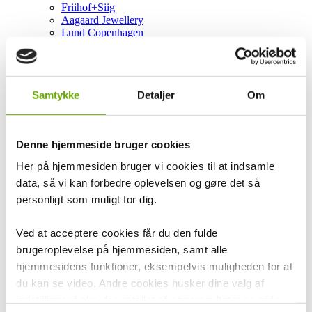
Friihof+Siig
Aagaard Jewellery
Lund Copenhagen
By Laesoe
Pia & Per
Aqua Dulce
Siersbøl
Samtykke
Detaljer
Om
Bonett
Citizen
Gaveartikler
Kay Bojesen
Denne hjemmeside bruger cookies
Simple Goods
Kodanska
Her på hjemmesiden bruger vi cookies til at indsamle
Willow Tree
data, så vi kan forbedre oplevelsen og gøre det så
Fablewood
Cooee Design
personligt som muligt for dig.
Mouse & Pen Illustration
Studio About
Ved at acceptere cookies får du den fulde
Nordahl Andersen
KIDS by FRIIS
brugeroplevelse på hjemmesiden, samt alle
LindDNA
hjemmesidens funktioner, eksempelvis muligheden for at
Maileg
du kan se video. Andre cookies husker dine valg af
Design by Valesi
Deluxe Homeart
indstillinger f.eks. for antallet af søgeresultater pr. side
House of Sander