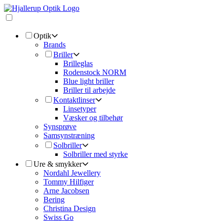
Optik
Brands
Briller
Brilleglas
Rodenstock NORM
Blue light briller
Briller til arbejde
Kontaktlinser
Linsetyper
Væsker og tilbehør
Synsprøve
Samsynstræning
Solbriller
Solbriller med styrke
Ure & smykker
Nordahl Jewellery
Tommy Hilfiger
Arne Jacobsen
Bering
Christina Design
Swiss Go