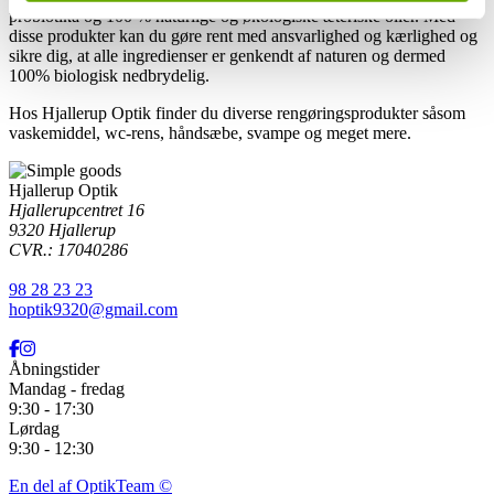
probiotika og 100 % naturlige og økologiske æteriske olier. Med
disse produkter kan du gøre rent med ansvarlighed og kærlighed og
sikre dig, at alle ingredienser er genkendt af naturen og dermed
100% biologisk nedbrydelig.
Hos Hjallerup Optik finder du diverse rengøringsprodukter såsom
vaskemiddel, wc-rens, håndsæbe, svampe og meget mere.
Hjallerup Optik
Hjallerupcentret 16
9320
Hjallerup
CVR.: 17040286
98 28 23 23
hoptik9320@gmail.com
Åbningstider
Mandag - fredag
9:30 - 17:30
Lørdag
9:30 - 12:30
En del af OptikTeam ©