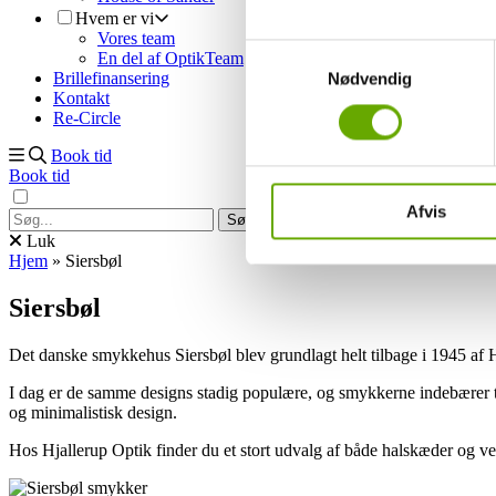
Hvem er vi
Vores team
Ved at trykke på 'Tillad alle'
Samtykkevalg
En del af OptikTeam
give samtykke til ved at beny
Brillefinansering
Nødvendig
Kontakt
Re-Circle
Du kan læse mere om vores b
personoplysninger ved at tryk
Book tid
Book tid
Afvis
Luk
Hjem
»
Siersbøl
Siersbøl
Det danske smykkehus Siersbøl blev grundlagt helt tilbage i 1945 af H
I dag er de samme designs stadig populære, og smykkerne indebærer ti
og minimalistisk design.
Hos Hjallerup Optik finder du et stort udvalg af både halskæder og ve