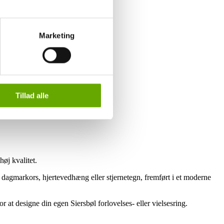
endegive, hvilke formål du vil
tillinger'.
Marketing
 og behandling af
Tillad alle
øj kvalitet.
 dagmarkors, hjertevedhæng eller stjernetegn, fremført i et moderne
at designe din egen Siersbøl forlovelses- eller vielsesring.