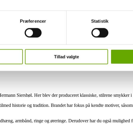
 giver du samtykke til alle disse formål. Du kan også vælge at tilk
tte checkboksene ud for formålet, og derefter trykke på 'Gem inds
Præferencer
Statistik
rug af cookies og andre teknologier, samt om vores indsamling
ke på linket til Persondatapolitik i bunden af vores hjemmeside.
Tillad valgte
ermann Siersbøl. Her blev der produceret klassiske, stilrene smykker i h
lmed historie og tradition. Brandet har fokus på kendte motiver, såsom
dhæng, armbånd, ringe og øreringe. Derudover har du også mulighed for 