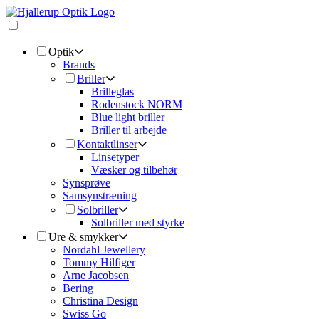
Optik
Brands
Briller
Brilleglas
Rodenstock NORM
Blue light briller
Briller til arbejde
Kontaktlinser
Linsetyper
Væsker og tilbehør
Synsprøve
Samsynstræning
Solbriller
Solbriller med styrke
Ure & smykker
Nordahl Jewellery
Tommy Hilfiger
Arne Jacobsen
Bering
Christina Design
Swiss Go