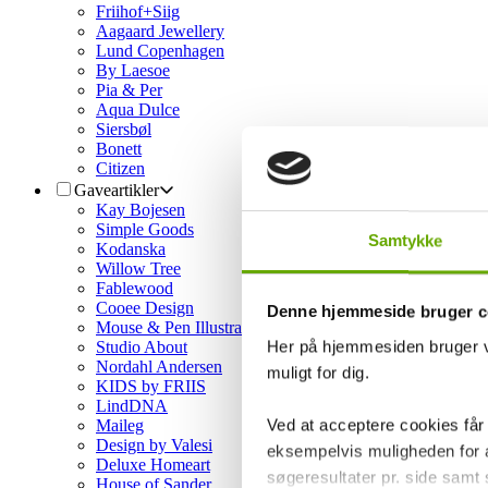
Friihof+Siig
Aagaard Jewellery
Lund Copenhagen
By Laesoe
Pia & Per
Aqua Dulce
Siersbøl
Bonett
Citizen
Gaveartikler
Kay Bojesen
Simple Goods
Samtykke
Kodanska
Willow Tree
Fablewood
Cooee Design
Denne hjemmeside bruger c
Mouse & Pen Illustration
Her på hjemmesiden bruger vi
Studio About
Nordahl Andersen
muligt for dig.
KIDS by FRIIS
LindDNA
Ved at acceptere cookies får
Maileg
Design by Valesi
eksempelvis muligheden for at
Deluxe Homeart
søgeresultater pr. side samt
House of Sander