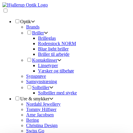
Optik
Brands
Briller
Brilleglas
Rodenstock NORM
Blue light briller
Briller til arbejde
Kontaktlinser
Linsetyper
Væsker og tilbehør
Synsprøve
Samsynstræning
Solbriller
Solbriller med styrke
Ure & smykker
Nordahl Jewellery
Tommy Hilfiger
Arne Jacobsen
Bering
Christina Design
Swiss Go