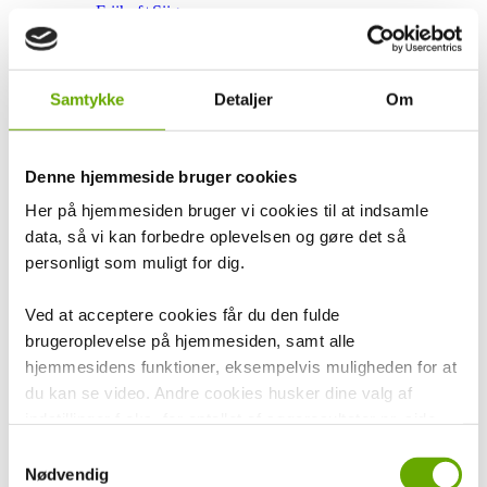
Friihof+Siig
Aagaard Jewellery
Lund Copenhagen
By Laesoe
Pia & Per
Samtykke
Detaljer
Om
Aqua Dulce
Siersbøl
Bonett
Citizen
Denne hjemmeside bruger cookies
Gaveartikler
Kay Bojesen
Her på hjemmesiden bruger vi cookies til at indsamle
Simple Goods
data, så vi kan forbedre oplevelsen og gøre det så
Kodanska
personligt som muligt for dig.
Willow Tree
Fablewood
Cooee Design
Ved at acceptere cookies får du den fulde
Mouse & Pen Illustration
brugeroplevelse på hjemmesiden, samt alle
Studio About
Nordahl Andersen
hjemmesidens funktioner, eksempelvis muligheden for at
KIDS by FRIIS
du kan se video. Andre cookies husker dine valg af
LindDNA
indstillinger f.eks. for antallet af søgeresultater pr. side
Maileg
Design by Valesi
samt sprog. Vi anvender også opsamlede Cookiedata i
Samtykkevalg
Deluxe Homeart
forbindelse med marketing.
Nødvendig
House of Sander