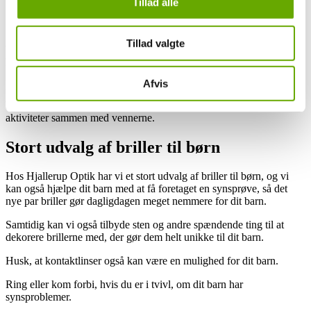
Sådan vælger du rette briller til børn
Tillad alle
Hos os i Hjallerup Optik har vi stor erfaring med at hjælpe børn med
Tillad valgte
at finde de rette briller. Selve typen komme an på barnets alder og
aktivitetsniveau. Det er vigtigt, når du vælger briller til børn, at
barnet kan lege og være med i aktiviteter som normalt.
Afvis
Vi kan hjælpe dig og dit barn med at finde de helt rette briller, så dit
barn også føler sig godt tilpas med dem i skolen og til andre
aktiviteter sammen med vennerne.
Stort udvalg af briller til børn
Hos Hjallerup Optik har vi et stort udvalg af briller til børn, og vi
kan også hjælpe dit barn med at få foretaget en synsprøve, så det
nye par briller gør dagligdagen meget nemmere for dit barn.
Samtidig kan vi også tilbyde sten og andre spændende ting til at
dekorere brillerne med, der gør dem helt unikke til dit barn.
Husk, at kontaktlinser også kan være en mulighed for dit barn.
Ring eller kom forbi, hvis du er i tvivl, om dit barn har
synsproblemer.