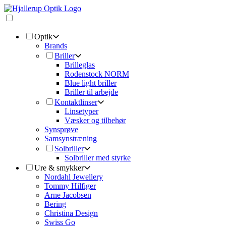
Optik
Brands
Briller
Brilleglas
Rodenstock NORM
Blue light briller
Briller til arbejde
Kontaktlinser
Linsetyper
Væsker og tilbehør
Synsprøve
Samsynstræning
Solbriller
Solbriller med styrke
Ure & smykker
Nordahl Jewellery
Tommy Hilfiger
Arne Jacobsen
Bering
Christina Design
Swiss Go