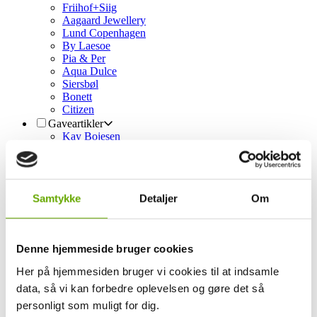
Friihof+Siig
Aagaard Jewellery
Lund Copenhagen
By Laesoe
Pia & Per
Aqua Dulce
Siersbøl
Bonett
Citizen
Gaveartikler
Kay Bojesen
Simple Goods
Kodanska
Willow Tree
Fablewood
Samtykke
Detaljer
Om
Cooee Design
Mouse & Pen Illustration
Studio About
Nordahl Andersen
Denne hjemmeside bruger cookies
KIDS by FRIIS
LindDNA
Her på hjemmesiden bruger vi cookies til at indsamle
Maileg
data, så vi kan forbedre oplevelsen og gøre det så
Design by Valesi
Deluxe Homeart
personligt som muligt for dig.
House of Sander