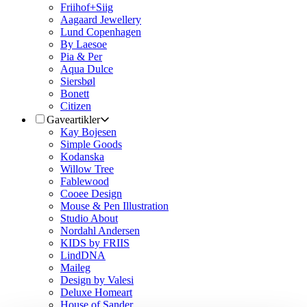
Friihof+Siig
Aagaard Jewellery
Lund Copenhagen
By Laesoe
Pia & Per
Aqua Dulce
Siersbøl
Bonett
Citizen
Gaveartikler
Kay Bojesen
Simple Goods
Kodanska
Willow Tree
Fablewood
Cooee Design
Mouse & Pen Illustration
Studio About
Nordahl Andersen
KIDS by FRIIS
LindDNA
Maileg
Design by Valesi
Deluxe Homeart
House of Sander