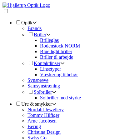
Optik
Brands
Briller
Brilleglas
Rodenstock NORM
Blue light briller
Briller til arbejde
Kontaktlinser
Linsetyper
Væsker og tilbehør
Synsprøve
Samsynstræning
Solbriller
Solbriller med styrke
Ure & smykker
Nordahl Jewellery
Tommy Hilfiger
Arne Jacobsen
Bering
Christina Design
Swiss Go