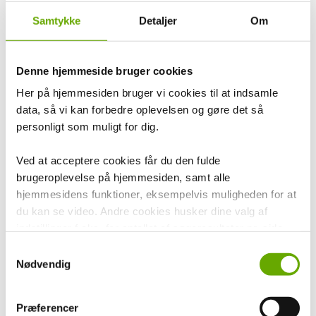
Friihof+Siig
Aagaard Jewellery
Samtykke
Detaljer
Om
Lund Copenhagen
By Laesoe
Pia & Per
Denne hjemmeside bruger cookies
Aqua Dulce
Siersbøl
Her på hjemmesiden bruger vi cookies til at indsamle
Bonett
Citizen
data, så vi kan forbedre oplevelsen og gøre det så
Gaveartikler
personligt som muligt for dig.
Kay Bojesen
Simple Goods
Ved at acceptere cookies får du den fulde
Kodanska
Willow Tree
brugeroplevelse på hjemmesiden, samt alle
Fablewood
hjemmesidens funktioner, eksempelvis muligheden for at
Cooee Design
du kan se video. Andre cookies husker dine valg af
Mouse & Pen Illustration
Studio About
indstillinger f.eks. for antallet af søgeresultater pr. side
Nordahl Andersen
samt sprog. Vi anvender også opsamlede Cookiedata i
Samtykkevalg
KIDS by FRIIS
forbindelse med marketing.
LindDNA
Nødvendig
Maileg
Design by Valesi
Ved at trykke på 'Tillad alle' giver du samtykke til alle
Deluxe Homeart
Præferencer
disse formål. Du kan også vælge at tilkendegive, hvilke
House of Sander