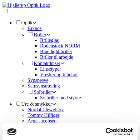
Optik
Brands
Briller
Brilleglas
Rodenstock NORM
Blue light briller
Briller til arbejde
Kontaktlinser
Linsetyper
Væsker og tilbehør
Synsprøve
Samsynstræning
Solbriller
Solbriller med styrke
Ure & smykker
Nordahl Jewellery
Tommy Hilfiger
Arne Jacobsen
Bering
Christina Design
Swiss Go